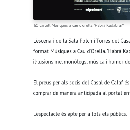
cartell Músiques a cau d'orella: 'Habrá Kadabra?'
L'escenari de la Sala Folch i Torres del Cas
format Músiques a Cau d'Orella. 'Habrá Ka
il·lusionsime, monòlegs, música i humor d
El preus per als socis del Casal de Calaf é
comprar de manera anticipada al portal ent
L'espectacle és apte per a tots els públics.