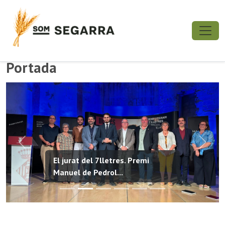
Portada
Previous
Next
El jurat del 7lletres. Premi
Manuel de Pedrol...