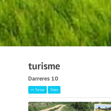
turisme
Darreres 10
<< Tornar
Totes