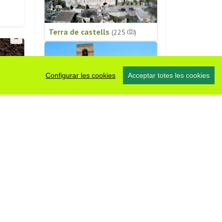
Terra de castells
(225
)
Configurar les cookies
Acceptar totes les cookies
Patrimoni religiós
(196
)
#somsegarra
0 fotos