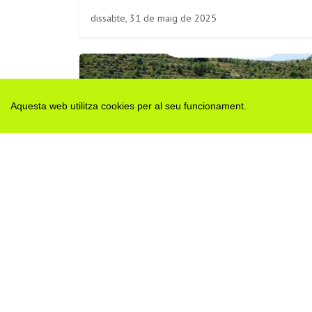
dissabte, 31 de maig de 2025
Aquesta web utilitza cookies per al seu funcionament.
EnVallbona't Caminada març
dissabte, 15 de març de 2025