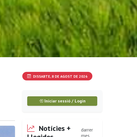
DISSABTE, 8 DE AGOST DE 2026
Iniciar sessió / Login
Notícies +
darrer
Llegides
mes