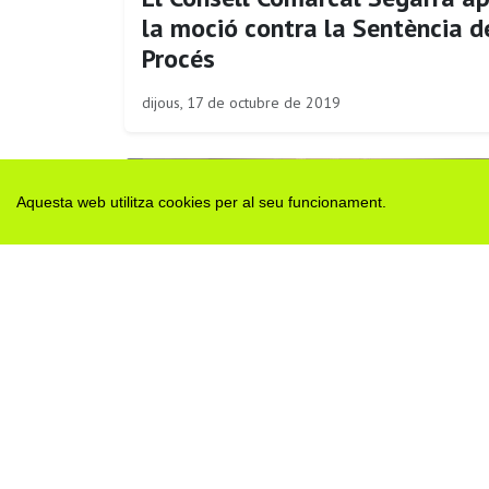
la moció contra la Sentència d
Procés
dijous, 17 de octubre de 2019
Aquesta web utilitza cookies per al seu funcionament.
El Consell Comarcal de la Sega
aprova el pressupost per al 2