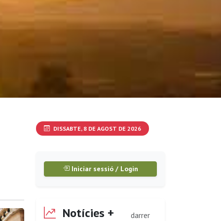
DISSABTE, 8 DE AGOST DE 2026
Iniciar sessió / Login
Notícies +
darrer