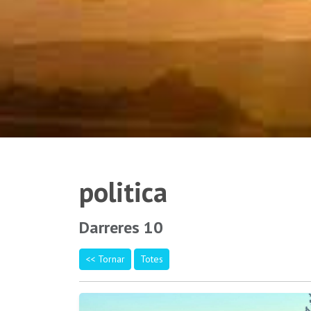
politica
Darreres 10
<< Tornar
Totes