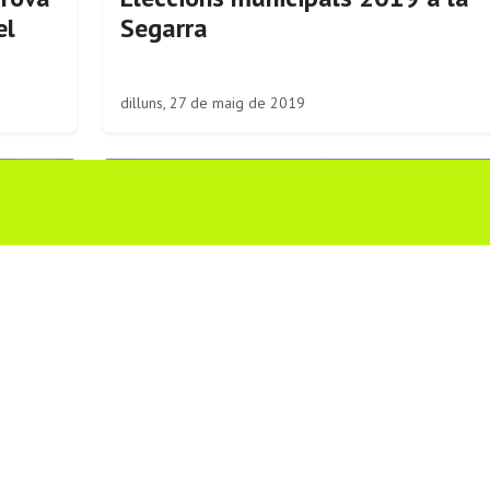
el
Segarra
dilluns, 27 de maig de 2019
rra
La Segarra apuja les taxes de le
016
escombraries