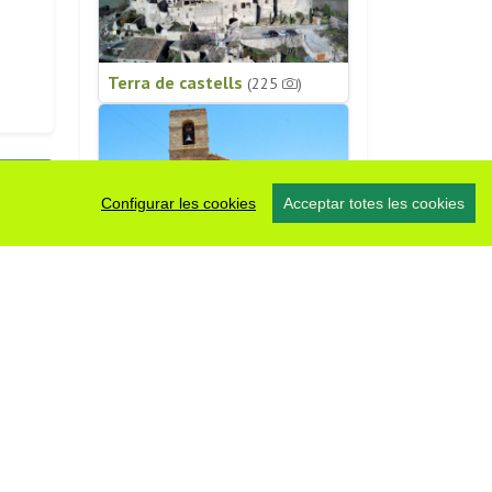
Terra de castells
(225
)
Configurar les cookies
Acceptar totes les cookies
Patrimoni religiós
(196
)
s
#somsegarra
0 fotos