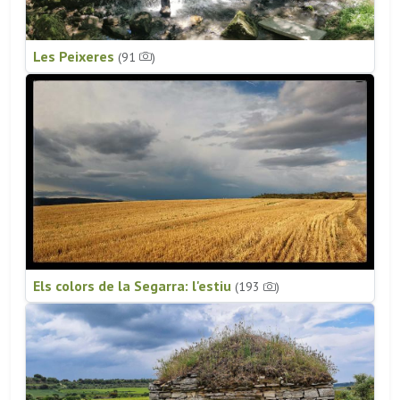
Les Peixeres
(91
)
Els colors de la Segarra: l'estiu
(193
)