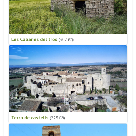
Les Cabanes del tros
(302
)
Terra de castells
(225
)