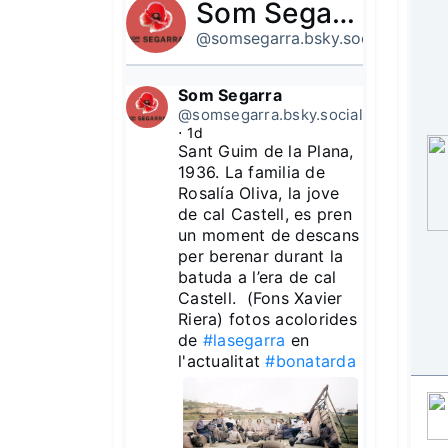
Som Segarra
@somsegarra.bsky.social
Som Segarra
@somsegarra.bsky.social
⋅
1d
Sant Guim de la Plana, 
1936. La familia de 
Rosalía Oliva, la jove 
de cal Castell, es pren 
un moment de descans 
per berenar durant la 
batuda a l’era de cal 
Castell.  (Fons Xavier 
Riera) fotos acolorides 
de 
#lasegarra
 en 
l'actualitat 
#bonatarda