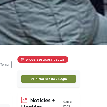
DIJOUS, 6 DE AGOST DE 2026
Tornar
Iniciar sessió / Login
Notícies +
darrer
Llegides
mes