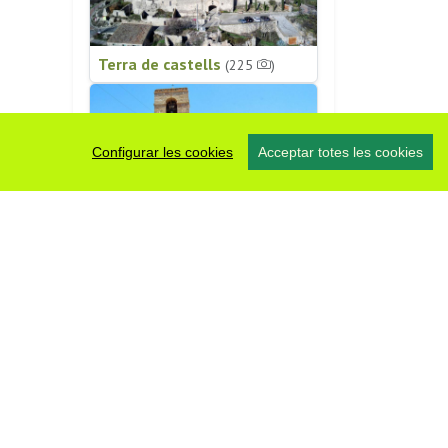
Terra de castells
(225
)
Configurar les cookies
Acceptar totes les cookies
Patrimoni religiós
(196
)
#somsegarra
0 fotos