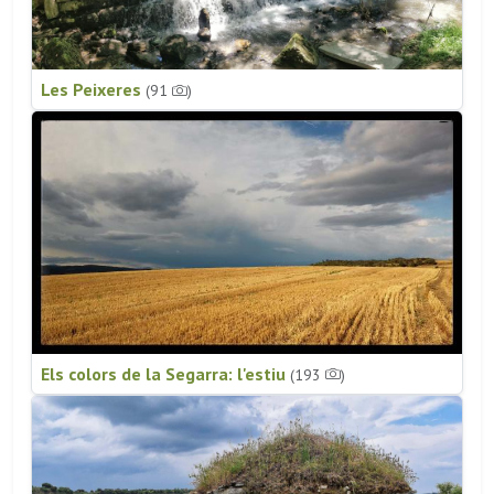
Les Peixeres
(91
)
Els colors de la Segarra: l'estiu
(193
)