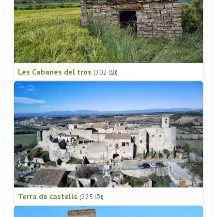
Les Cabanes del tros
(302
)
Terra de castells
(225
)