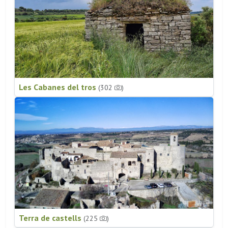
Les Cabanes del tros
(302
)
Terra de castells
(225
)