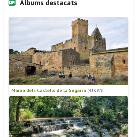
Àlbums destacats
Marxa dels Castells de la Segarra
(438
)