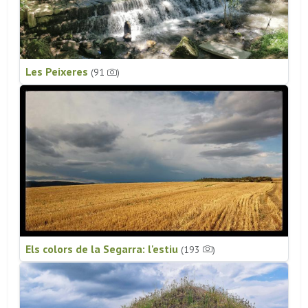
Les Peixeres
(91
)
Els colors de la Segarra: l'estiu
(193
)