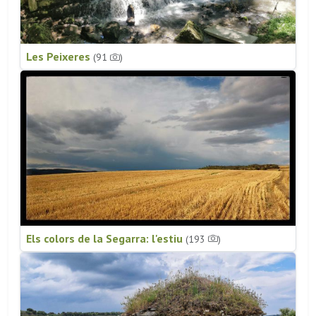
Les Peixeres
(91
)
Els colors de la Segarra: l'estiu
(193
)