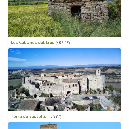
Les Cabanes del tros
(302
)
Terra de castells
(225
)