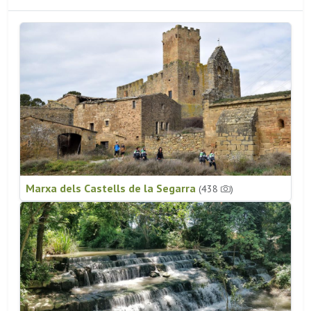
Marxa dels Castells de la Segarra
(438
)