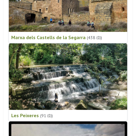
Marxa dels Castells de la Segarra
(438
)
Les Peixeres
(91
)