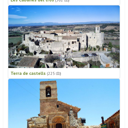
(302
)
Terra de castells
(225
)