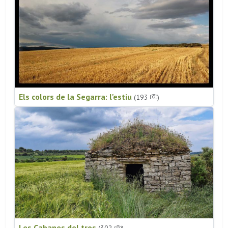
Els colors de la Segarra: l'estiu
(193
)
Les Cabanes del tros