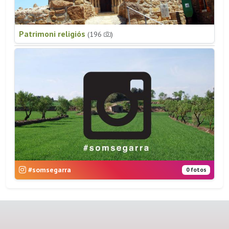
Patrimoni religiós
(196
)
#somsegarra
0 fotos