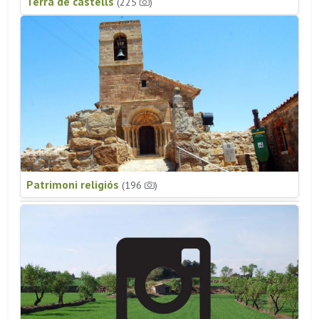
Terra de castells
(225
)
Patrimoni religiós
(196
)