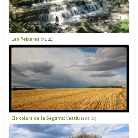
Les Peixeres
(91
)
Els colors de la Segarra: l'estiu
(193
)