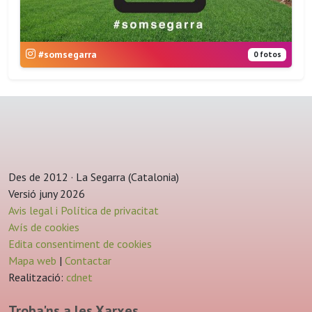
#somsegarra
0 fotos
Des de 2012 · La Segarra (Catalonia)
Versió juny 2026
Avis legal i Política de privacitat
Avís de cookies
Edita consentiment de cookies
Mapa web
|
Contactar
Realització:
cdnet
Troba'ns a les Xarxes