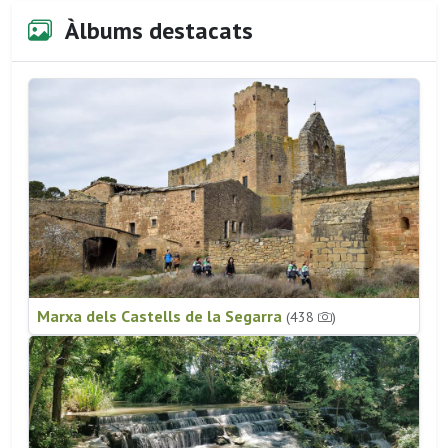
Àlbums destacats
Marxa dels Castells de la Segarra
(438
)