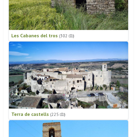
Les Cabanes del tros
(302
)
Terra de castells
(225
)