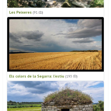
Les Peixeres
(91
)
Els colors de la Segarra: l'estiu
(193
)