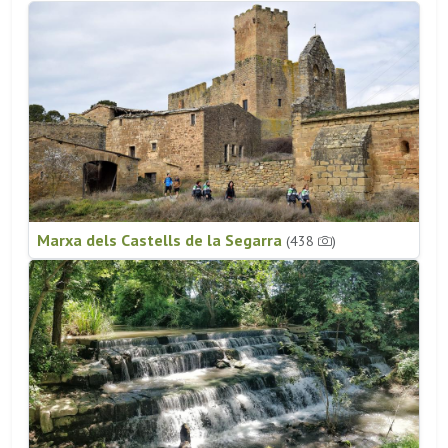
Marxa dels Castells de la Segarra
(438
)