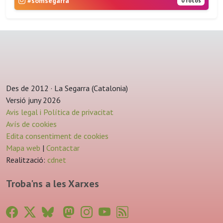
#somsegarra
0 fotos
Des de 2012 · La Segarra (Catalonia)
Versió juny 2026
Avis legal i Política de privacitat
Avís de cookies
Edita consentiment de cookies
Mapa web
|
Contactar
Realització:
cdnet
Troba'ns a les Xarxes