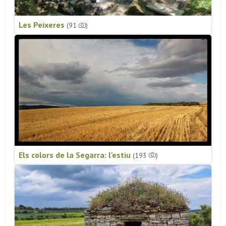
Les Peixeres
(91
)
Els colors de la Segarra: l'estiu
(193
)