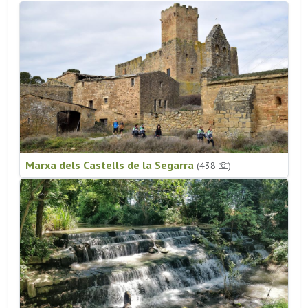
Marxa dels Castells de la Segarra
(438
)