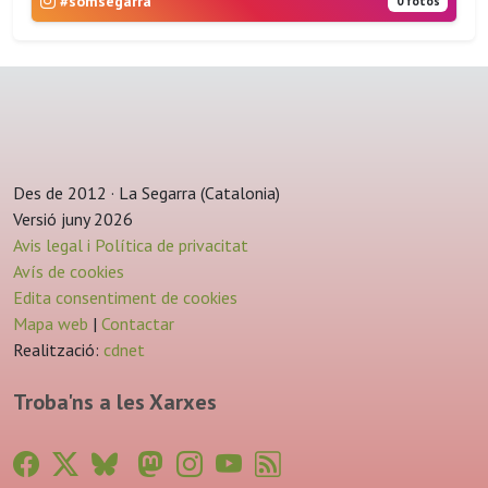
#somsegarra
0 fotos
Des de 2012 · La Segarra (Catalonia)
Versió juny 2026
Avis legal i Política de privacitat
Avís de cookies
Edita consentiment de cookies
Mapa web
|
Contactar
Realització:
cdnet
Troba'ns a les Xarxes