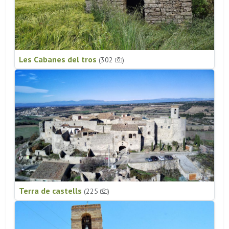
Les Cabanes del tros
(302
)
Terra de castells
(225
)