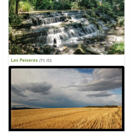
Les Peixeres
(91
)