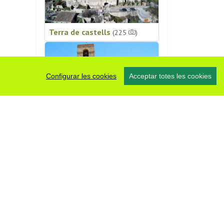
Terra de castells
(225
)
Configurar les cookies
Acceptar totes les cookies
Patrimoni religiós
(196
)
#somsegarra
0 fotos