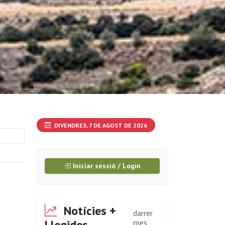
DIVENDRES, 7 DE AGOST DE 2026
Iniciar sessió / Login
Notícies +
darrer
Llegides
mes