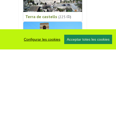
Terra de castells
(225
)
Configurar les cookies
Acceptar totes les cookies
Patrimoni religiós
(196
)
#somsegarra
0 fotos