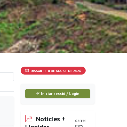
DISSABTE, 8 DE AGOST DE 2026
Iniciar sessió / Login
Notícies +
darrer
Llegides
mes