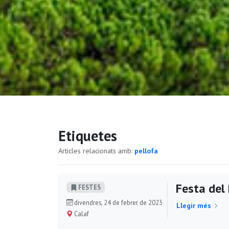
Etiquetes
Articles relacionats amb:
pellofa
Festa del 
FESTES
divendres, 24 de febrer de 2023
Llegir més
Calaf