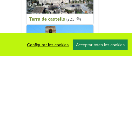
Terra de castells
(225
)
Configurar les cookies
Acceptar totes les cookies
Patrimoni religiós
(196
)
#somsegarra
0 fotos