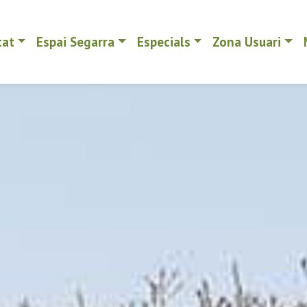
tat
Espai Segarra
Especials
Zona Usuari