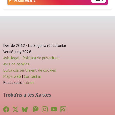
#somsegarra
0 fotos
Des de 2012 · La Segarra (Catalonia)
Versió juny 2026
Avis legal i Política de privacitat
Avís de cookies
Edita consentiment de cookies
Mapa web
|
Contactar
Realització:
cdnet
Troba'ns a les Xarxes