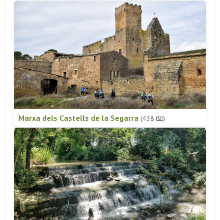
Marxa dels Castells de la Segarra
(438
)