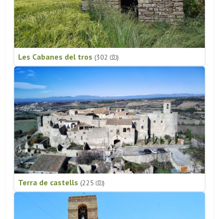
Les Cabanes del tros
(302
)
Terra de castells
(225
)