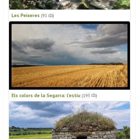
Les Peixeres
(91
)
Els colors de la Segarra: l'estiu
(193
)