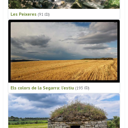
Les Peixeres
(91
)
Els colors de la Segarra: l'estiu
(193
)