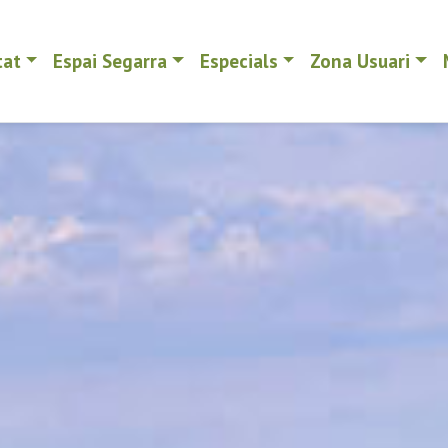
tat
Espai Segarra
Especials
Zona Usuari