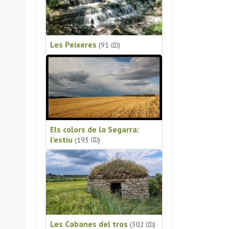
Les Peixeres
(91
)
Els colors de la Segarra:
l'estiu
(193
)
Les Cabanes del tros
(302
)