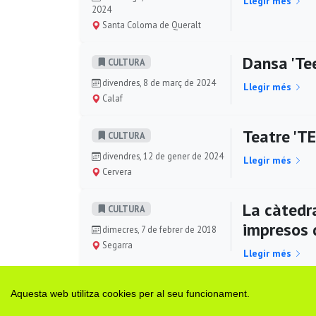
Llegir més
2024
Santa Coloma de Queralt
Dansa 'Te
CULTURA
divendres, 8 de març de 2024
Llegir més
Calaf
Teatre 'T
CULTURA
divendres, 12 de gener de 2024
Llegir més
Cervera
La càtedra
CULTURA
impresos 
dimecres, 7 de febrer de 2018
Segarra
Llegir més
Festa maj
FESTES
Aquesta web utilitza cookies per al seu funcionament.
divendres, 22 de setembre de