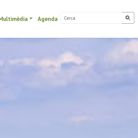
Multimèdia
Agenda