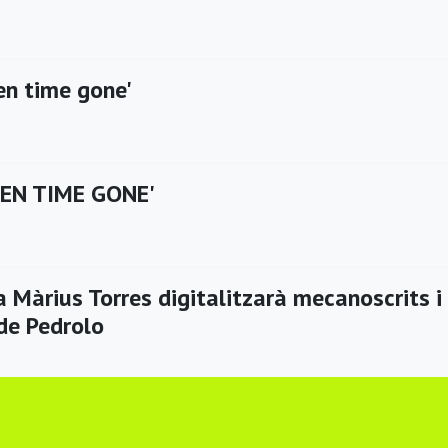
en time gone'
EEN TIME GONE'
 Màrius Torres digitalitzarà mecanoscrits i
de Pedrolo
or del Sant Crist de Cervera 2017