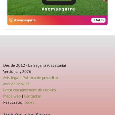
#somsegarra
0 fotos
Des de 2012 · La Segarra (Catalonia)
Versió juny 2026
Avis legal i Política de privacitat
Avís de cookies
Edita consentiment de cookies
Mapa web
|
Contactar
Realització:
cdnet
Troba'ns a les Xarxes