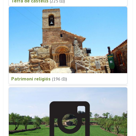
Terra de castells
(225
)
Patrimoni religiós
(196
)