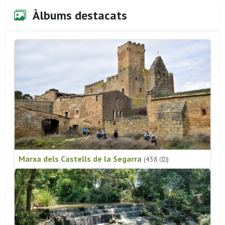
Àlbums destacats
Marxa dels Castells de la Segarra
(438
)