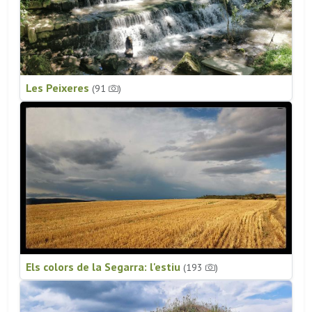
Les Peixeres
(91
)
Els colors de la Segarra: l'estiu
(193
)