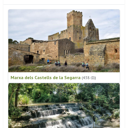
Marxa dels Castells de la Segarra
(438
)