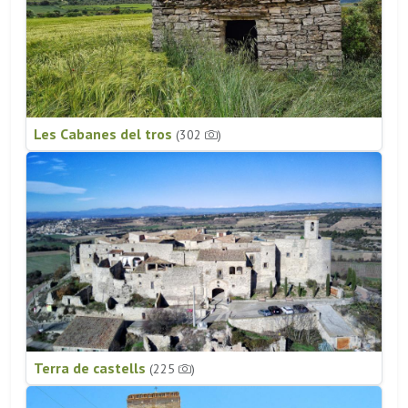
Les Cabanes del tros
(302
)
Terra de castells
(225
)