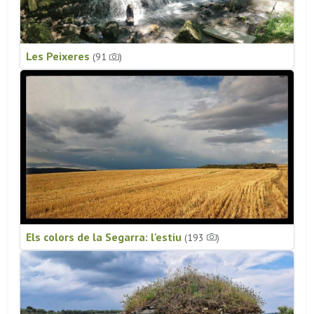
Les Peixeres
(91
)
Els colors de la Segarra: l'estiu
(193
)