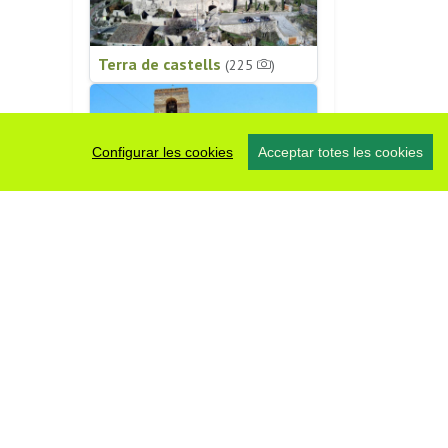
Terra de castells
(225
)
Configurar les cookies
Acceptar totes les cookies
Patrimoni religiós
(196
)
#somsegarra
0 fotos