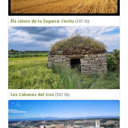
Els colors de la Segarra: l'estiu
(193
)
Les Cabanes del tros
(302
)