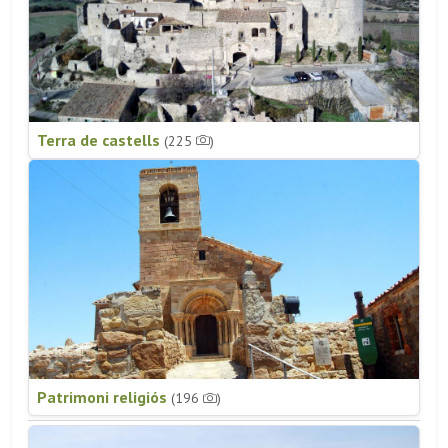
Terra de castells
(225
)
Patrimoni religiós
(196
)