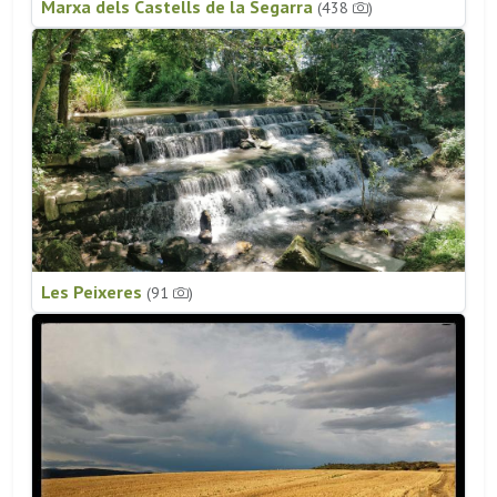
Marxa dels Castells de la Segarra
(438
)
Les Peixeres
(91
)