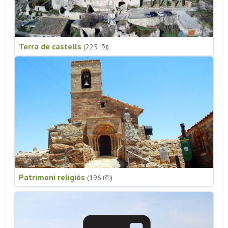
Terra de castells
(225
)
Patrimoni religiós
(196
)