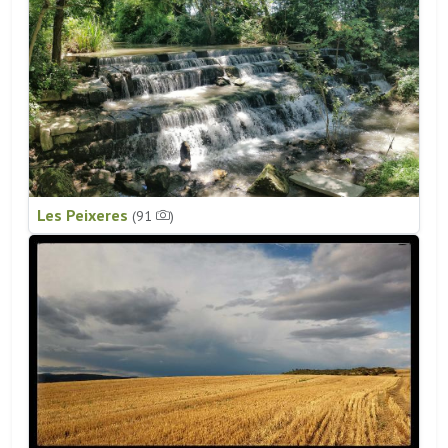
Les Peixeres
(91
)