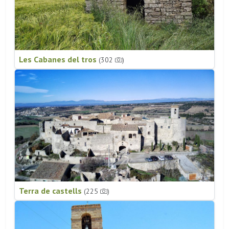
Les Cabanes del tros
(302
)
Terra de castells
(225
)