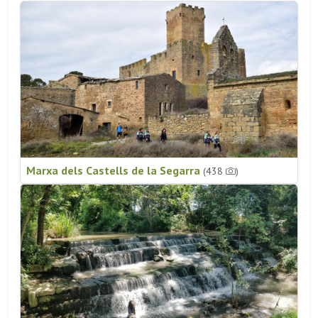
Marxa dels Castells de la Segarra
(438
)