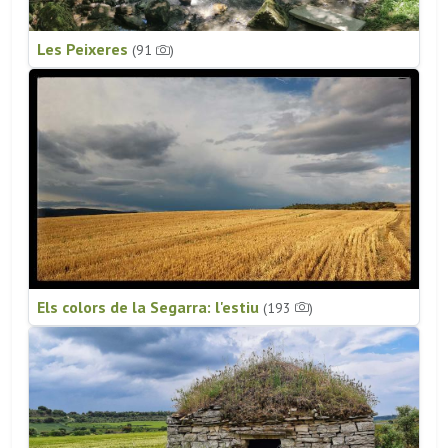
Les Peixeres
(91
)
Els colors de la Segarra: l'estiu
(193
)