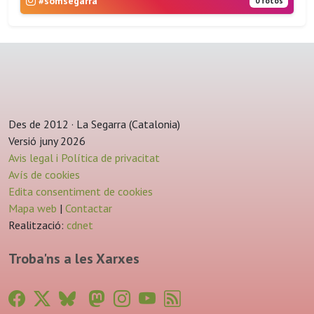
#somsegarra
0 fotos
Des de 2012 · La Segarra (Catalonia)
Versió juny 2026
Avis legal i Política de privacitat
Avís de cookies
Edita consentiment de cookies
Mapa web
|
Contactar
Realització:
cdnet
Troba'ns a les Xarxes