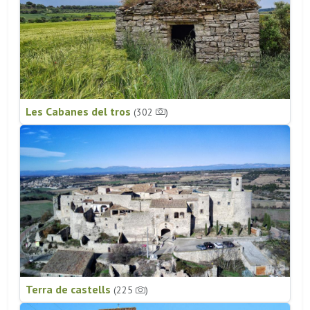
Les Cabanes del tros
(302
)
Terra de castells
(225
)