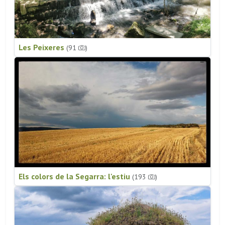
Les Peixeres
(91
)
Els colors de la Segarra: l'estiu
(193
)