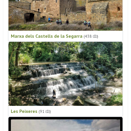
Marxa dels Castells de la Segarra
(438
)
Les Peixeres
(91
)