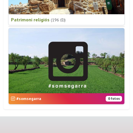
Patrimoni religiós
(196
)
#somsegarra
0 fotos