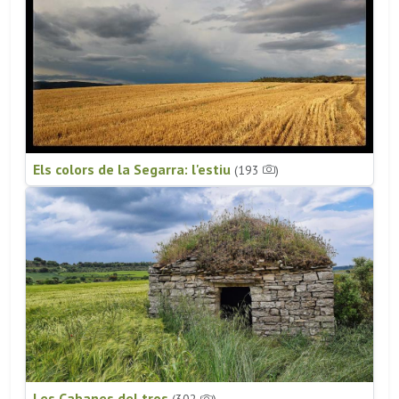
Els colors de la Segarra: l'estiu
(193
)
Les Cabanes del tros