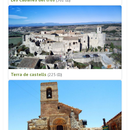
(302
)
Terra de castells
(225
)