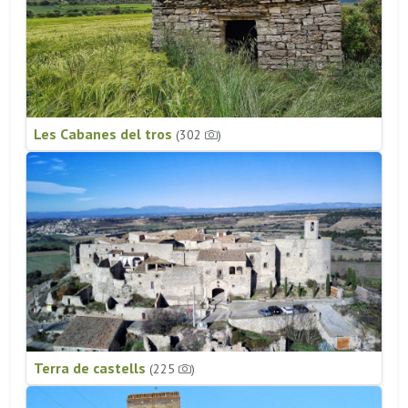
Les Cabanes del tros
(302
)
Terra de castells
(225
)