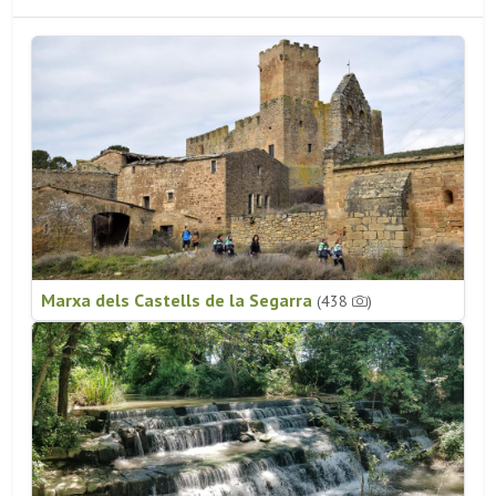
Marxa dels Castells de la Segarra
(438
)