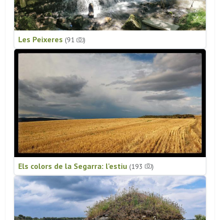
Les Peixeres
(91
)
Els colors de la Segarra: l'estiu
(193
)