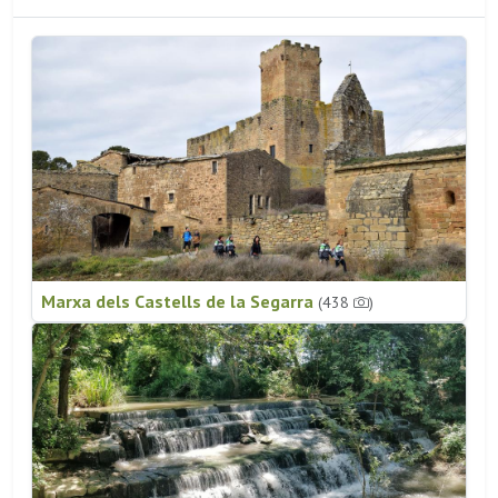
Marxa dels Castells de la Segarra
(438
)