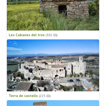
Les Cabanes del tros
(302
)
Terra de castells
(225
)