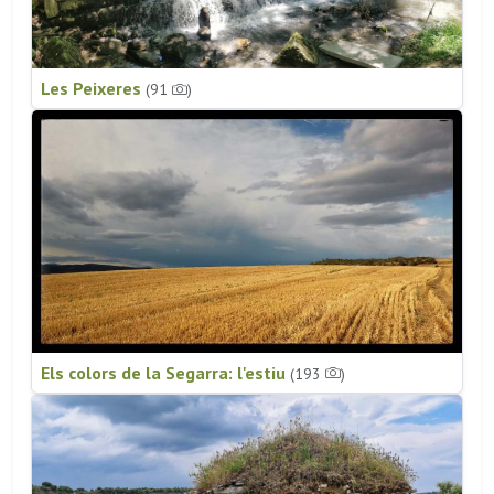
Les Peixeres
(91
)
Els colors de la Segarra: l'estiu
(193
)