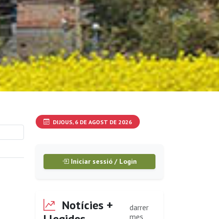
DIJOUS, 6 DE AGOST DE 2026
Iniciar sessió / Login
Notícies +
darrer
Llegides
mes