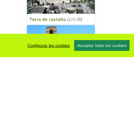
Terra de castells
(225
)
Configurar les cookies
Acceptar totes les cookies
Patrimoni religiós
(196
)
#somsegarra
0 fotos