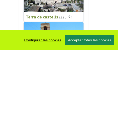
Terra de castells
(225
)
Configurar les cookies
Acceptar totes les cookies
Patrimoni religiós
(196
)
#somsegarra
0 fotos