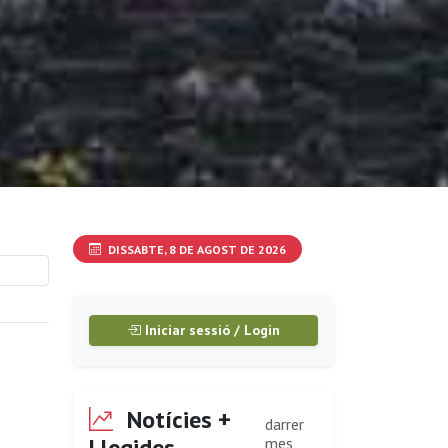
DISSABTE, 8 DE AGOST DE 2026
Iniciar sessió / Login
Notícies +
darrer
Llegides
mes