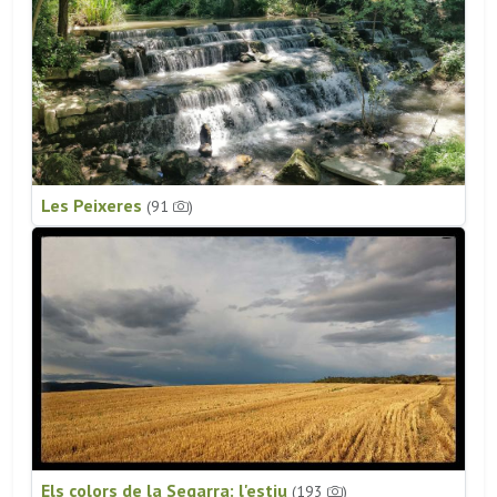
Les Peixeres
(91
)
Els colors de la Segarra: l'estiu
(193
)