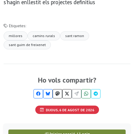
s’hagin enllestit els projectes definitius
Etiquetes:
millores
camins rurals
sant ramon
sant guim de freixenet
Ho vols compartir?
DIJOUS, 6 DE AGOST DE 2026