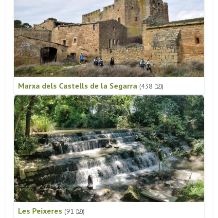
Marxa dels Castells de la Segarra
(438
)
Les Peixeres
(91
)