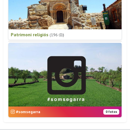
Patrimoni religiós
(196
)
#somsegarra
0 fotos