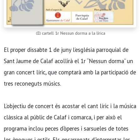
cartell 1r Nessun dorma a la lírica
El proper dissabte 1 de juny l’església parroquial de
Sant Jaume de Calaf acollirà el 1r “Nessun dorma” un
gran concert líric, que comptarà amb la participació de
tres reconeguts músics.
L’objectiu de concert és acostar el cant líric i la música
clàssica al públic de Calaf i comarca, i per això el
programa inclou peces d’òperes i sarsueles de totes
les èpoques i estils. Els encarregats d’interpretar-les