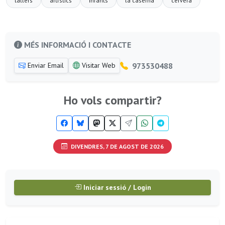
tallers
artístics
infants
la caserna
cervera
MÉS INFORMACIÓ I CONTACTE
973530488
Enviar Email
Visitar Web
Ho vols compartir?
DIVENDRES, 7 DE AGOST DE 2026
Iniciar sessió / Login