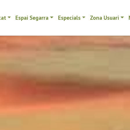
tat
Espai Segarra
Especials
Zona Usuari