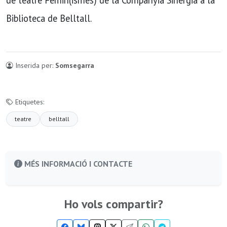
de teatre Femin(ismes) de la Companyia Sinergia a la
Biblioteca de Belltall.
Inserida per:
Somsegarra
Etiquetes:
teatre
belltall
MÉS INFORMACIÓ I CONTACTE
Ho vols compartir?