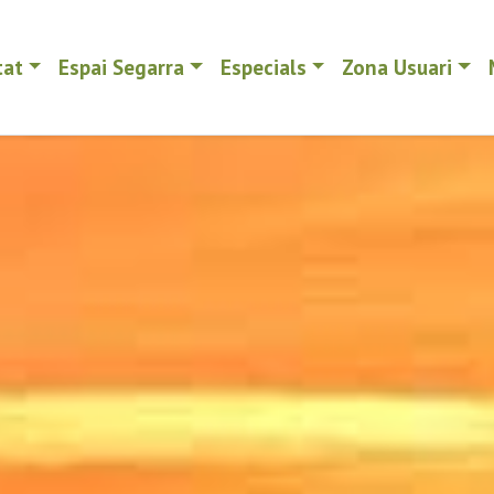
tat
Espai Segarra
Especials
Zona Usuari