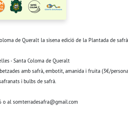
Coloma de Queralt la sisena edició de la Plantada de safrà
elles - Santa Coloma de Queralt
betzades amb safrà, embotit, amanida i fruita (3€/person
afranats i bulbs de safrà.
026 o al somterradesafra@gmail.com