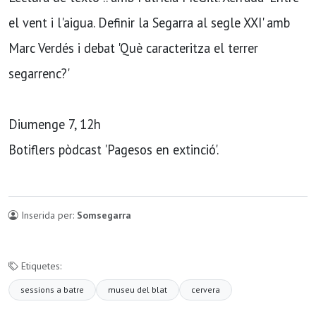
el vent i l'aigua. Definir la Segarra al segle XXI' amb
Marc Verdés i debat 'Què caracteritza el terrer
segarrenc?'
Diumenge 7, 12h
Botiflers pòdcast 'Pagesos en extinció'.
Inserida per:
Somsegarra
Etiquetes:
sessions a batre
museu del blat
cervera