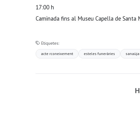
17:00 h
Caminada fins al Museu Capella de Santa
Etiquetes:
acte rconeixement
esteles funeràries
sanaüja
H