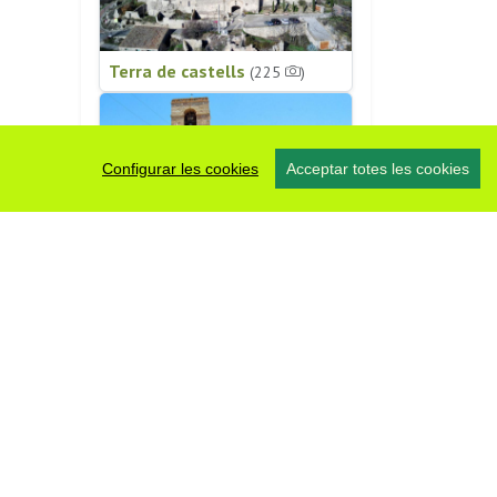
Terra de castells
(225
)
Configurar les cookies
Acceptar totes les cookies
Patrimoni religiós
(196
)
#somsegarra
0 fotos