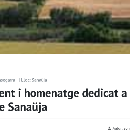
msegarra
| Lloc: Sanaüja
ent i homenatge dedicat a 
de Sanaüja
Autor:
som