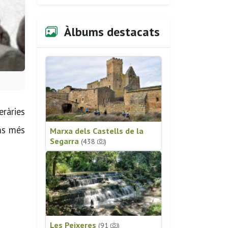
Àlbums destacats
ràries
ons més
Marxa dels Castells de la
Segarra
(438
)
Les Peixeres
(91
)