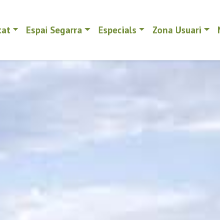
tat
Espai Segarra
Especials
Zona Usuari