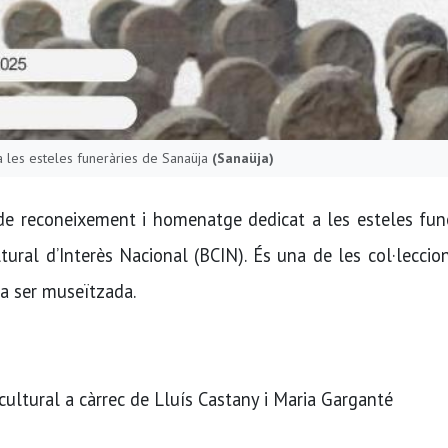
a les esteles funeràries de Sanaüja
(Sanaüja)
e reconeixement i homenatge dedicat a les esteles fune
ural d’Interès Nacional (BCIN). És una de les col·lecci
va ser museïtzada.
cultural a càrrec de Lluís Castany i Maria Garganté