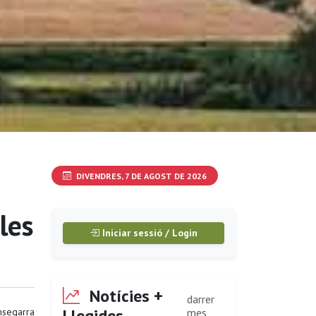
DIVENDRES, 7 DE AGOST DE 2026
les
Iniciar sessió / Login
Notícies +
darrer
Llegides
segarra
mes