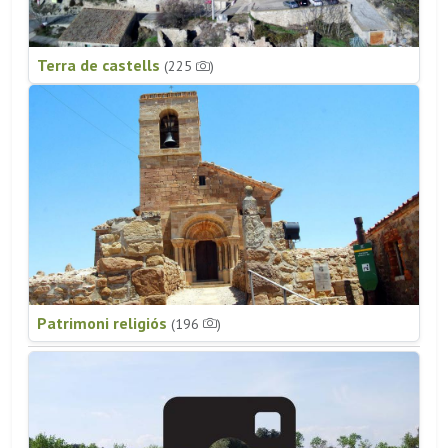
Terra de castells
(225
)
Patrimoni religiós
(196
)