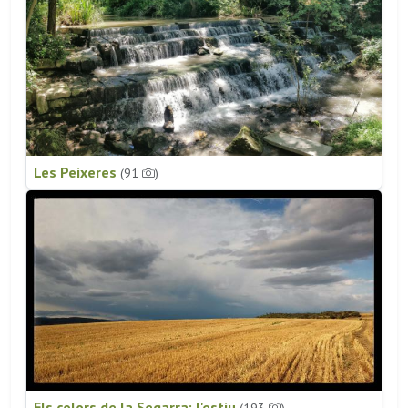
Les Peixeres
(91
)
Els colors de la Segarra: l'estiu
(193
)