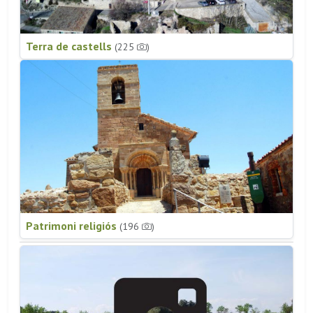
Terra de castells
(225
)
Patrimoni religiós
(196
)