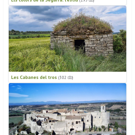
(193
)
Les Cabanes del tros
(302
)