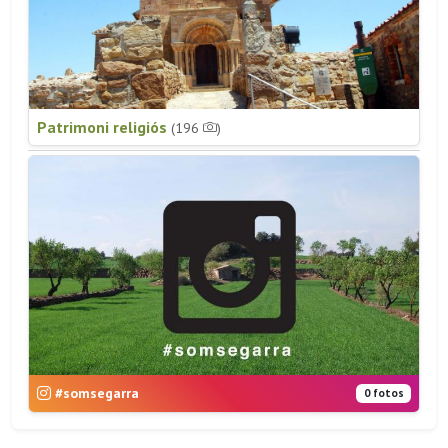
Patrimoni religiós
(196
)
#somsegarra
0 fotos