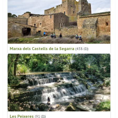
Marxa dels Castells de la Segarra
(438
)
Les Peixeres
(91
)