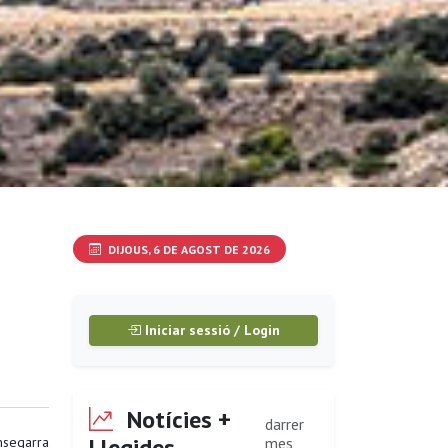
DIJOUS, 6 DE AGOST DE 2026
Iniciar sessió / Login
Notícies +
darrer
Llegides
segarra
mes