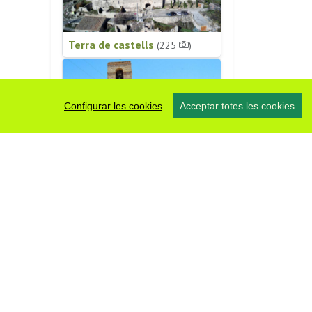
Terra de castells
(225
)
Configurar les cookies
Acceptar totes les cookies
Patrimoni religiós
(196
)
#somsegarra
0 fotos