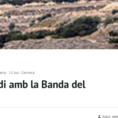
arra
| Lloc: Cervera
di amb la Banda del
Autor:
som