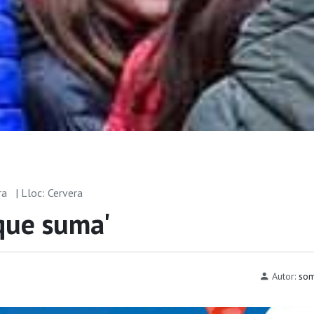
rra
| Lloc: Cervera
 que suma'
Autor:
som