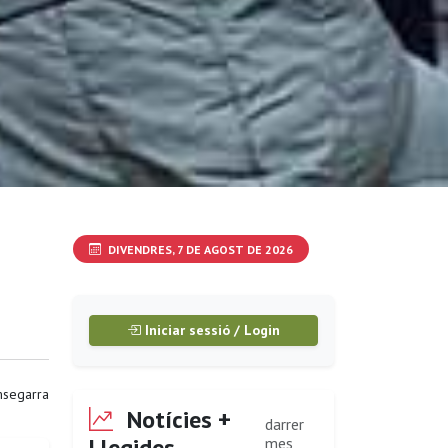
DIVENDRES, 7 DE AGOST DE 2026
Iniciar sessió / Login
segarra
Notícies +
darrer
Llegides
mes