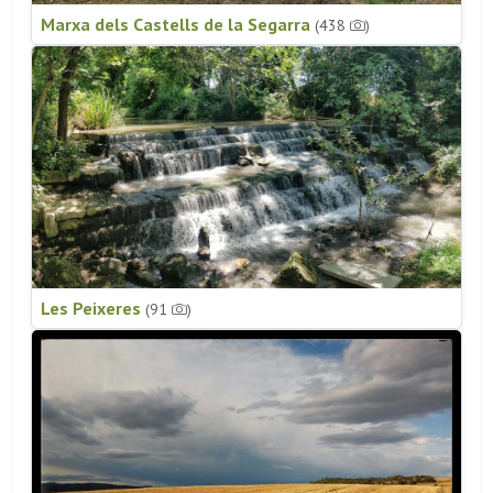
Marxa dels Castells de la Segarra
(438
)
Les Peixeres
(91
)