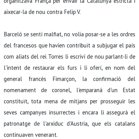
organitzava França per envair la Catalunya estricta i
aixecar-la de nou contra Felip V.
Barceló se sentí­ malfiat, no volia posar-se a les ordres
del francesos que havien contribuït a subjugar el paí­s
com aliats del rei. Torres li escriví­ de nou parlant-li de
l'intent de restaurar els furs i li oferí­, en nom del
general francès Fimarçon, la confirmació del
nomenament de coronel, l'emparaná d'un Estat
constituït, tota mena de mitjans per prosseguir les
seves campanyes insurrectes i encara li assegurà el
patronatge de l'arxiduc d'Austria, que els catalans
continuaven venerant.