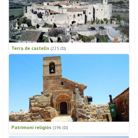
Terra de castells
(225
)
Patrimoni religiós
(196
)