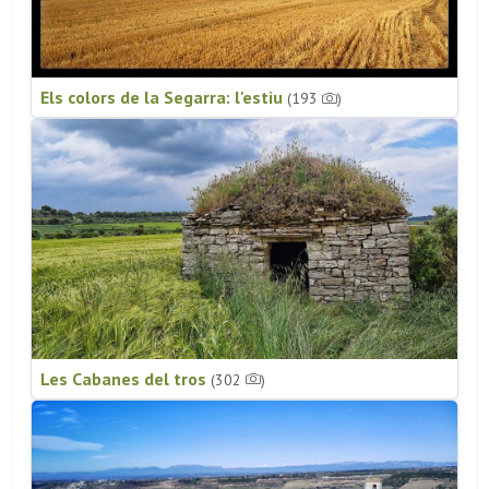
Els colors de la Segarra: l'estiu
(193
)
Les Cabanes del tros
(302
)