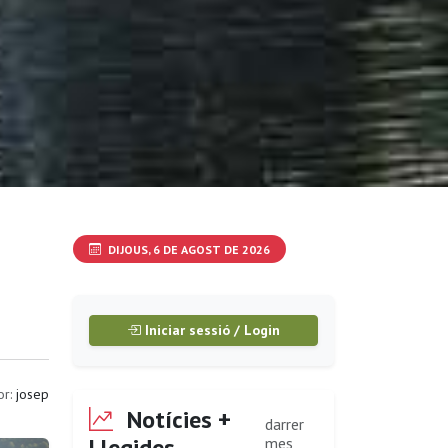
DIJOUS, 6 DE AGOST DE 2026
Iniciar sessió / Login
or:
josep
Notícies +
darrer
Llegides
mes