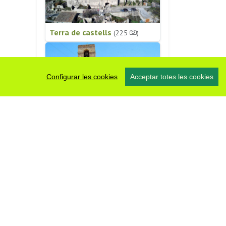
Terra de castells
(225
)
Configurar les cookies
Acceptar totes les cookies
Patrimoni religiós
(196
)
#somsegarra
0 fotos