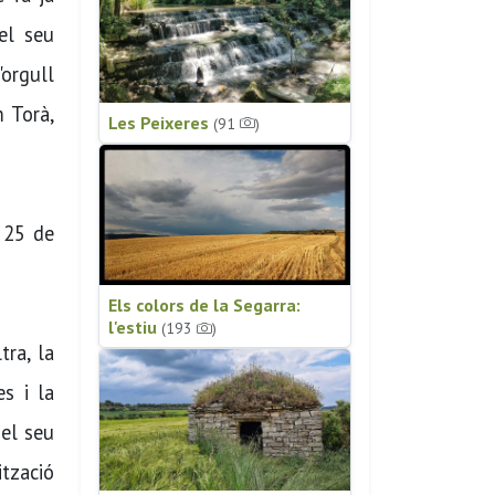
el seu
'orgull
m Torà,
Les Peixeres
(91
)
a 25 de
Els colors de la Segarra:
l'estiu
(193
)
tra, la
s i la
 el seu
ització