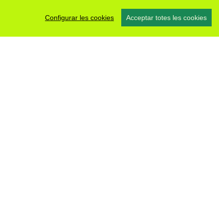
Configurar les cookies
Acceptar totes les cookies
#somsegarra
0 fotos