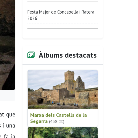
Festa Major de Concabella i Ratera
2026
Àlbums destacats
tat que
Marxa dels Castells de la
Segarra
(438
)
s i una
e fa ja