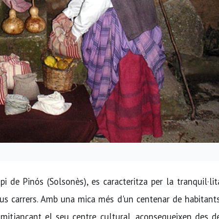
i de Pinós (Solsonès), es caracteritza per la tranquil·li
eus carrers. Amb una mica més d'un centenar de habitant
 mitjançant el seu centre cultural, aconsegueixen des d