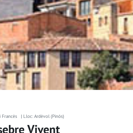
i Francès
| Lloc: Ardèvol (Pinós)
ssebre Vivent