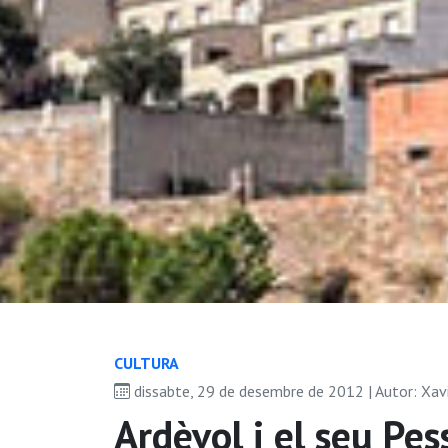
CULTURA
dissabte, 29 de desembre de 2012 | Autor: Xav
Ardèvol i el seu Pe