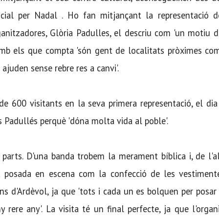
cial per Nadal . Ho fan mitjançant la representació d
anitzadores, Glòria Padulles, el descriu com 'un motiu d
 amb els que compta 'són gent de localitats pròximes co
ajuden sense rebre res a canvi'.
de 600 visitants en la seva primera representació, el di
 Padullés perquè 'dóna molta vida al poble'.
parts. D'una banda trobem la merament bíblica i, de l'al
la posada en escena com la confecció de les vestimente
ns d'Ardèvol, ja que 'tots i cada un es bolquen per posar
 rere any'. La visita té un final perfecte, ja que l'organ