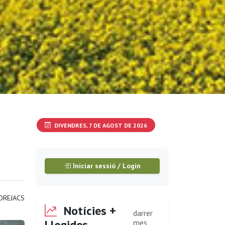
DIVENDRES, 7 DE AGOST DE 2026
Iniciar sessió / Login
OREJACS
Notícies +
darrer
Llegides
mes