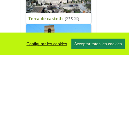
Terra de castells
(225
)
Configurar les cookies
Acceptar totes les cookies
Patrimoni religiós
(196
)
#somsegarra
0 fotos