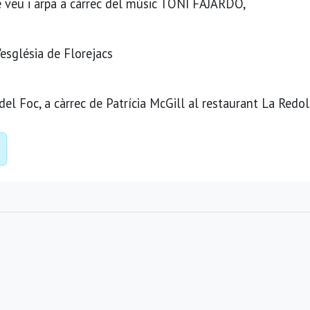
 veu i arpa a càrrec del músic TONI FAJARDO,
'església de Florejacs
del Foc, a càrrec de Patrícia McGill al restaurant La Redol